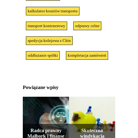
kalkulator kosztów transportu
transport kontenerowy
odprawy celne
spedycja kolejowa z Chin
oddłużanie spółki
kompletacja zamówień
Powiązane wpisy
Radca prawny
Skuteczna
Malbork i finanse
windykacja