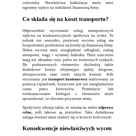
człowieka. Niewłaściwa kalkulacja może mieć
ogromny wpływ na stabilność finansową firmy.
Co składa się na koszt transportu?
Odpowiednie wycenianie usług transportowych
wpływa na konkurencyjność spedytora na rynku. To
jednak nie wszystko, ponieważ wycena usług ma
bezpośrednie przełożenie na kondycję finansową firmy.
Dobra wycena musi uwzględniać odległość, rodzaj
transportu, wagę i wymiary ładunku. Duże znaczenie
mają też aktualne ceny paliw na światowych rynkach.
Do podstawowych elementów dochodzą także
dodatkowe koszty obejmujące opłaty drogowe,
ubezpieczenia oraz wiele innych kwestii. Jeśli
wyceniany jest
transport kontenerowy
realizowany za
pomocą ciężarówek, konieczne jest też uwzględnienie
czasu pracy kierowców. Pominięcie lub
niedoszacowanie któregoś z elementów może
spowodować, że zlecenie przyniesie straty.
Spedytorzy oferują także, że wezmą na siebie
odprawy
celne,
jeśli takowe są potrzebne. Taka dodatkowa
usługa również musi znaleźć się w koszcie końcowym.
Konsekwencje niewłaściwych wycen