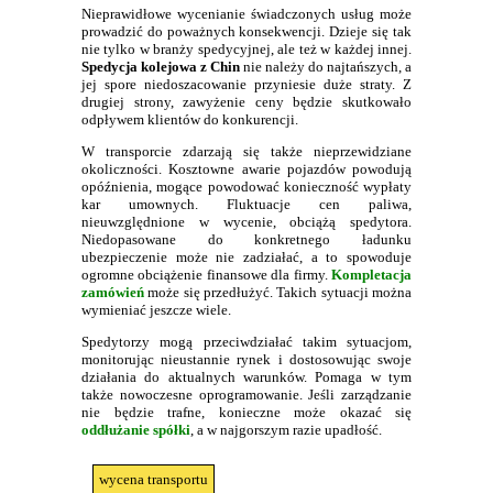
Nieprawidłowe wycenianie świadczonych usług może
prowadzić do poważnych konsekwencji. Dzieje się tak
nie tylko w branży spedycyjnej, ale też w każdej innej.
Spedycja kolejowa z Chin
nie należy do najtańszych, a
jej spore niedoszacowanie przyniesie duże straty. Z
drugiej strony, zawyżenie ceny będzie skutkowało
odpływem klientów do konkurencji.
W transporcie zdarzają się także nieprzewidziane
okoliczności. Kosztowne awarie pojazdów powodują
opóźnienia, mogące powodować konieczność wypłaty
kar umownych. Fluktuacje cen paliwa,
nieuwzględnione w wycenie, obciążą spedytora.
Niedopasowane do konkretnego ładunku
ubezpieczenie może nie zadziałać, a to spowoduje
ogromne obciążenie finansowe dla firmy.
Kompletacja
zamówień
może się przedłużyć. Takich sytuacji można
wymieniać jeszcze wiele.
Spedytorzy mogą przeciwdziałać takim sytuacjom,
monitorując nieustannie rynek i dostosowując swoje
działania do aktualnych warunków. Pomaga w tym
także nowoczesne oprogramowanie. Jeśli zarządzanie
nie będzie trafne, konieczne może okazać się
oddłużanie spółki
, a w najgorszym razie upadłość.
wycena transportu