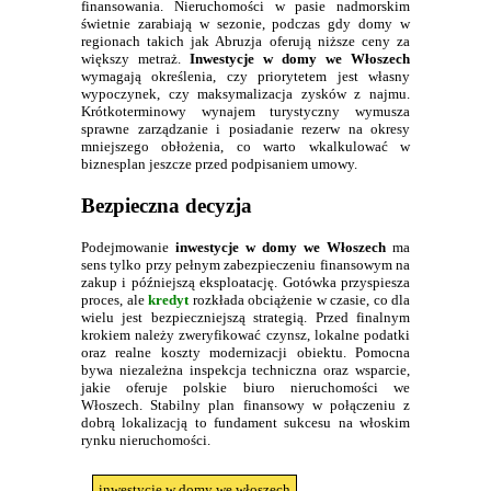
finansowania. Nieruchomości w pasie nadmorskim
świetnie zarabiają w sezonie, podczas gdy domy w
regionach takich jak Abruzja oferują niższe ceny za
większy metraż.
Inwestycje w domy we Włoszech
wymagają określenia, czy priorytetem jest własny
wypoczynek, czy maksymalizacja zysków z najmu.
Krótkoterminowy wynajem turystyczny wymusza
sprawne zarządzanie i posiadanie rezerw na okresy
mniejszego obłożenia, co warto wkalkulować w
biznesplan jeszcze przed podpisaniem umowy.
Bezpieczna decyzja
Podejmowanie
inwestycje w domy we Włoszech
ma
sens tylko przy pełnym zabezpieczeniu finansowym na
zakup i późniejszą eksploatację. Gotówka przyspiesza
proces, ale
kredyt
rozkłada obciążenie w czasie, co dla
wielu jest bezpieczniejszą strategią. Przed finalnym
krokiem należy zweryfikować czynsz, lokalne podatki
oraz realne koszty modernizacji obiektu. Pomocna
bywa niezależna inspekcja techniczna oraz wsparcie,
jakie oferuje polskie biuro nieruchomości we
Włoszech. Stabilny plan finansowy w połączeniu z
dobrą lokalizacją to fundament sukcesu na włoskim
rynku nieruchomości.
inwestycje w domy we włoszech