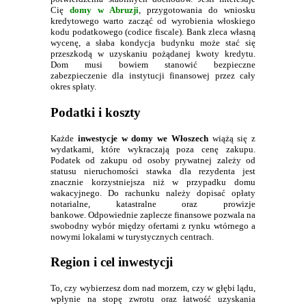
Cię
domy w Abruzji
, przygotowania do wniosku
kredytowego warto zacząć od wyrobienia włoskiego
kodu podatkowego (codice fiscale). Bank zleca własną
wycenę, a słaba kondycja budynku może stać się
przeszkodą w uzyskaniu pożądanej kwoty kredytu.
Dom musi bowiem stanowić bezpieczne
zabezpieczenie dla instytucji finansowej przez cały
okres spłaty.
Podatki i koszty
Każde
inwestycje w domy we Włoszech
wiążą się z
wydatkami, które wykraczają poza cenę zakupu.
Podatek od zakupu od osoby prywatnej zależy od
statusu nieruchomości stawka dla rezydenta jest
znacznie korzystniejsza niż w przypadku domu
wakacyjnego. Do rachunku należy dopisać opłaty
notarialne, katastralne oraz prowizje
bankowe. Odpowiednie zaplecze finansowe pozwala na
swobodny wybór między ofertami z rynku wtórnego a
nowymi lokalami w turystycznych centrach.
Region i cel inwestycji
To, czy wybierzesz dom nad morzem, czy w głębi lądu,
wpłynie na stopę zwrotu oraz łatwość uzyskania