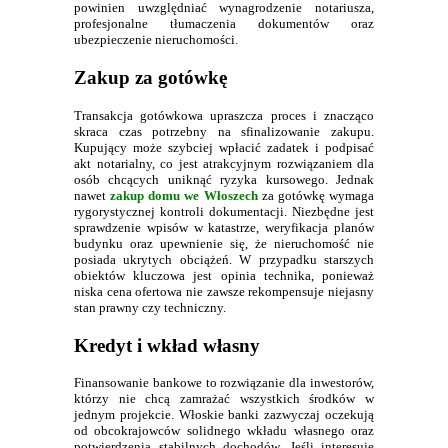
powinien uwzględniać wynagrodzenie notariusza,
profesjonalne tłumaczenia dokumentów oraz
ubezpieczenie nieruchomości.
Zakup za gotówkę
Transakcja gotówkowa upraszcza proces i znacząco
skraca czas potrzebny na sfinalizowanie zakupu.
Kupujący może szybciej wpłacić zadatek i podpisać
akt notarialny, co jest atrakcyjnym rozwiązaniem dla
osób chcących uniknąć ryzyka kursowego. Jednak
nawet
zakup domu we Włoszech
za gotówkę wymaga
rygorystycznej kontroli dokumentacji. Niezbędne jest
sprawdzenie wpisów w katastrze, weryfikacja planów
budynku oraz upewnienie się, że nieruchomość nie
posiada ukrytych obciążeń. W przypadku starszych
obiektów kluczowa jest opinia technika, ponieważ
niska cena ofertowa nie zawsze rekompensuje niejasny
stan prawny czy techniczny.
Kredyt i wkład własny
Finansowanie bankowe to rozwiązanie dla inwestorów,
którzy nie chcą zamrażać wszystkich środków w
jednym projekcie. Włoskie banki zazwyczaj oczekują
od obcokrajowców solidnego wkładu własnego oraz
potwierdzenia stabilnych dochodów. Jeśli interesuje